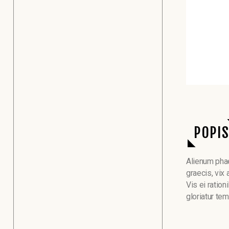
POPI
Alienum phaed
graecis, vix 
Vis ei ration
gloriatur te