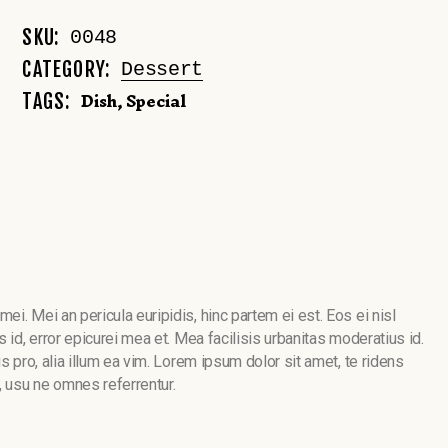
SKU:
0048
CATEGORY:
Dessert
Dish
,
Special
TAGS:
ei. Mei an pericula euripidis, hinc partem ei est. Eos ei nisl
s id, error epicurei mea et. Mea facilisis urbanitas moderatius id.
is pro, alia illum ea vim. Lorem ipsum dolor sit amet, te ridens
, usu ne omnes referrentur.